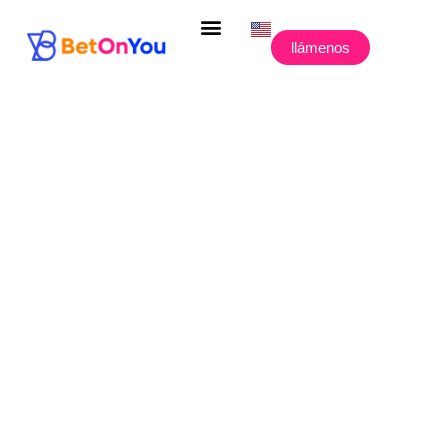
Ir
al
llámenos
contenido